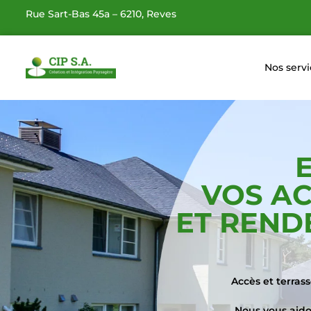
Rue Sart-Bas 45a – 6210, Reves
Nos serv
VOS AC
ET REND
Accès et terras
Nous vous aido