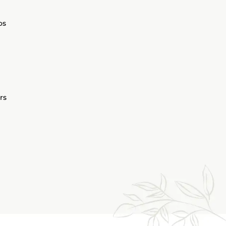
os
rs