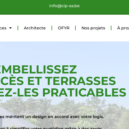
info@cip-sa.be
ices
Architecte
OFYR
Nos projets
À pr
EMBELLISSEZ
CÈS ET TERRASSES
EZ-LES PRATICABLES
ses méritent un design en accord avec votre logis.
ns à simplifier votre quotidien grâce à des accès