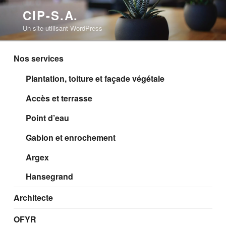
Aller
CIP-S.A.
au
Un site utilisant WordPress
contenu
principal
Nos services
Plantation, toiture et façade végétale
Accès et terrasse
Point d’eau
Gabion et enrochement
Argex
Hansegrand
Architecte
OFYR